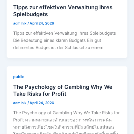
Tipps zur effektiven Verwaltung Ihres
Spielbudgets
admlnlx
/
April 24, 2026
Tipps zur effektiven Verwaltung Ihres Spielbudgets
Die Bedeutung eines klaren Budgets Ein gut
definiertes Budget ist der Schlüssel zu einem
public
The Psychology of Gambling Why We
Take Risks for Profit
admlnlx
/
April 24, 2026
The Psychology of Gambling Why We Take Risks for
Profit ความหมายและลักษณะของการพนัน การพนัน
หมายถึงการเสี่ยงโชคในกิจกรรมที่มีผลลัพธ์ไม่แน่นอน