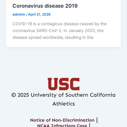
Coronavirus disease 2019
admlnlx
/
April 21, 2026
COVID-19 is a contagious disease caused by the
coronavirus SARS-CoV-2. In January 2020, the
disease spread worldwide, resulting in the
© 2025 University of Southern California
Athletics
Notice of Non-Discrimination
NCAA Infractions Case