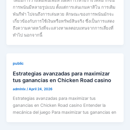
โดยมีการวางเดิมพันเพื่อหวังผลกำไรหรือรางวัลที่มากขึ้น
การพนันมีหลายรูปแบบ ตั้งแต่การเล่นเกมคาสิโน การเดิม
พันกีฬา ไปจนถึงการเล่นหวย ลักษณะของการพนันมักจะ
เกี่ยวข้องกับการใช้เงินหรือทรัพย์สินจริง ซึ่งเป็นการแสดง
ถึงความคาดหวังที่จะแสวงหาผลตอบแทนจากการเสี่ยงที่
ทำไป นอกจากนี้
public
Estrategias avanzadas para maximizar
tus ganancias en Chicken Road casino
admlnlx
/
April 24, 2026
Estrategias avanzadas para maximizar tus
ganancias en Chicken Road casino Entender la
mecánica del juego Para maximizar tus ganancias en